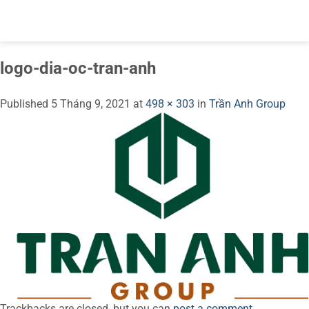
Skip
BESTWEB.COM.VN
to
content
logo-dia-oc-tran-anh
Published
5 Tháng 9, 2021
at
498 × 303
in
Trần Anh Group
Trackbacks are closed, but you can
post a comment
.